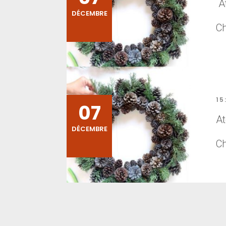
At
DÉCEMBRE
C
15
07
At
DÉCEMBRE
C