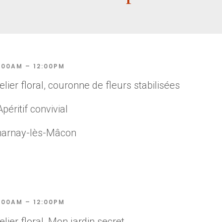
:00AM – 12:00PM
elier floral, couronne de fleurs stabilisées
Apéritif convivial
harnay-lès-Mâcon
:00AM – 12:00PM
elier floral, Mon jardin secret