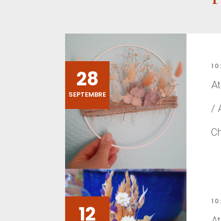
10
28
At
SEPTEMBRE
/ 
C
10
12
At