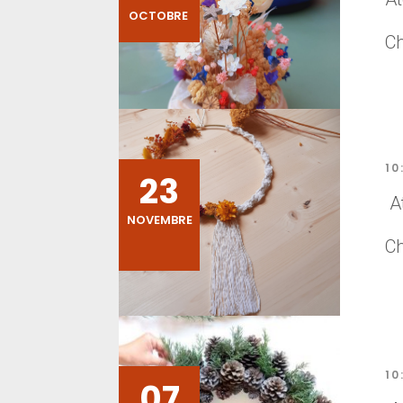
OCTOBRE
C
10
23
At
NOVEMBRE
C
10
07