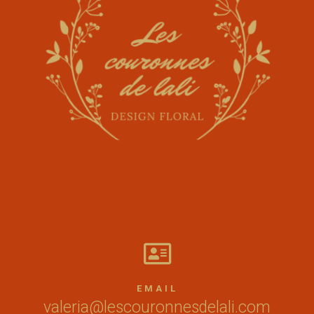

EMAIL
valeria@lescouronnesdelali.com