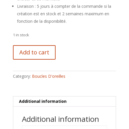
Livraison : 5 jours à compter de la commande si la
création est en stock et 2 semaines maximum en
fonction de la disponibilité.
1 in stock
Boucles
Add to cart
d'oreilles
Orchidée
(violet)
quantity
Category:
Boucles D'oreilles
Additional information
Additional information